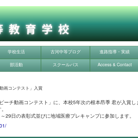
学校生活
古河中等ブログ
進路指導・実績
部活動
スクールバス
Access & Contact
動画コンテスト」入賞
スピーチ動画コンテスト」に、本校5年次の根本昂季 君が入賞し
す。
日～29日の表彰式並びに地域医療プレキャンプに参加します。
01/