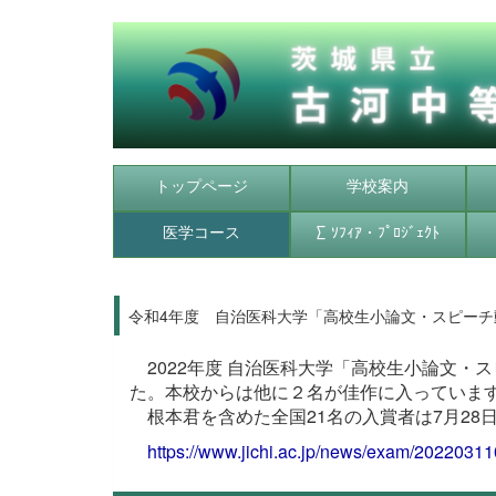
トップページ
学校案内
医学コース
∑ ｿﾌｨｱ・ﾌﾟﾛｼﾞｪｸﾄ
令和4年度 自治医科大学「高校生小論文・スピーチ
2022年度 自治医科大学「高校生小論文・
た。本校からは他に２名が佳作に入っていま
根本君を含めた全国21名の入賞者は7月28
https://www.jichi.ac.jp/news/exam/20220311