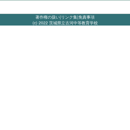
著作権の扱い
|
リンク集
|
免責事項
(c) 2022 茨城県立古河中等教育学校