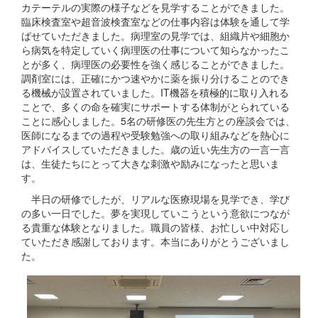
カテーテルの実際の様子などを見学することができました。
臨床検査室や超音波検査室などの仕事内容は体験を通して学
ばせていただきました。病理室の見学では、組織片や細胞か
ら病気を特定していく病理医の仕事について知らなかったこ
とが多く、病理医の必要性を強く感じることができました。
調剤室には、正確にかつ速やかに薬を振り分けることのでき
る機械が設置されていました。IT機器を積極的に取り入れる
ことで、多くの命を確実にサポートする体制がとられている
ことに感心しました。5名の研修医の先生方との座談会では、
医師になるまでの過程や受験勉強への取り組みなどを熱心に
アドバイスしていただきました。歳の近い先生方の一言一言
は、生徒たちにとって大きな刺激や励みになったと思いま
す。
半日の研修でしたが、リアルな医療現場を見学でき、学び
の多い一日でした。夢を実現していこうという意欲につなが
る貴重な体験となりました。職員の皆様、お忙しい中対応し
ていただき感謝しております。本当にありがとうございまし
た。