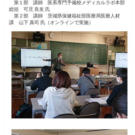
第１部 講師 医系専門予備校メディカルラボ本部
総括 可児 良友 氏
第２部 講師 茨城県保健福祉部医療局医療人材
課 山下 真司 氏（オンラインで実施）