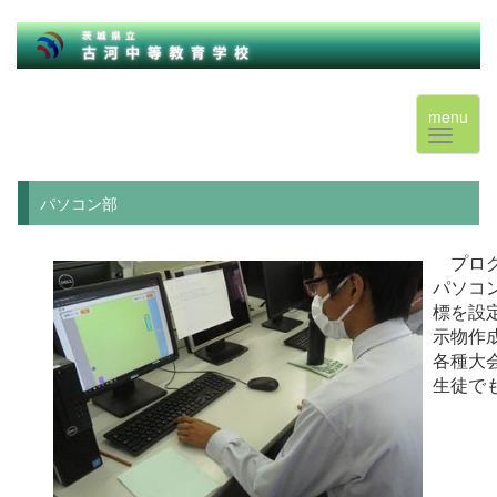
menu
パソコン部
プログ
パソコ
標を設
示物作
各種大
生徒で