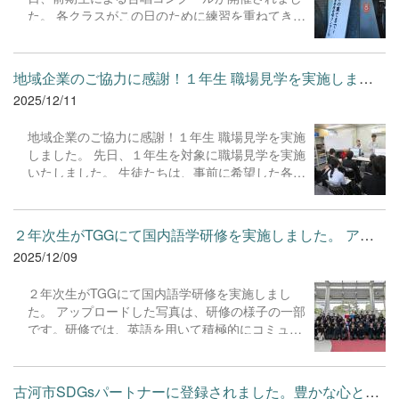
たと感じています。 今後も、生徒たちが自ら課題
た。 各クラスがこの日のために練習を重ねてきた
を見つけ解決する力を養えるよう、探究活動を支
成果が存分に発揮され、会場には素晴らしい歌声
援してまいります。
が響き渡りました。練習を通して、クラスの仲間
と目標に向かって協力し合うことの大切さを改め
地域企業のご協力に感謝！１年生 職場見学を実施しました。 先日...
て実感できたことと思います。 生徒一人ひとりが
2025/12/11
真剣に取り組み、クラスが一つになる感動的な瞬
間を見ることができ、教職員一同、大変嬉しく思
地域企業のご協力に感謝！１年生 職場見学を実施
っております。 ご来場いただいた保護者の皆様、
しました。 先日、１年生を対象に職場見学を実施
温かい拍手をありがとうございました。また、お
いたしました。 生徒たちは、事前に希望した各事
忙しい中、講師として関わってくださった小林剛
業所を訪問し、職場の雰囲気や仕事の進め方につ
志先生、布施安里紗先生、ご協力ありがとうござ
いて、現場でしか学べない貴重な知見を得ること
いました。 今後も、生徒たちの豊かな情操教育と
ができました。生徒たちは真剣な表情で説明を聞
協調性の育成に力を入れてまいります。
２年次生がTGGにて国内語学研修を実施しました。 アップロードし...
き、積極的に質問する姿が見られ、将来の進路に
2025/12/09
ついて考える良い機会となりました。 お忙しい業
務の合間にもかかわらず、本校生徒の受け入れに
２年次生がTGGにて国内語学研修を実施しまし
ご快諾いただき、また、終始温かく丁寧にご指導
た。 アップロードした写真は、研修の様子の一部
くださった地域の皆様に、教職員一同、心より感
です。研修では、英語を用いて積極的にコミュニ
謝申し上げます。
ケーションを図る姿や、課題解決にチームで取り
組む姿が見られました。「演劇」や「ニュース番
組作成」等の様々なプログラムに参加しました。
古河市SDGsパートナーに登録されました。豊かな心と確かな学力を...