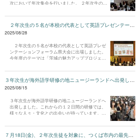
次において年次集会を行いました。 ２年次生の集
して活用する楽しさを学びました。始めは緊張し
会では、代表生徒によるプレゼンテーションが行
ていた生徒たちも、時間が経つにつれて笑顔で楽
われました。夏休み中に行ったアメリカでの生活
しそうに会話する姿が見られました。 最後のス
体験や様々な経験を経たうえでの今後の抱負など
キット劇発表では、どのグループもマイクを使わ
２年次生の５名が本校の代表として英語プレゼンテーションフォ...
を確認し合い、これからの学校生活への意識を高
ずに大きな声で自己表現をする姿が見られ、臆せ
2025/08/28
め合うよい機会となりました。
ずに英語を発する楽しさを実感している様子でし
た。生徒たちにとって自信につながる貴重な経験
２年次生の５名が本校の代表として英語プレゼ
となりました。
ンテーションフォーラム県大会に出場しました。
今年度のテーマは「茨城の魅力アッププロジェク
ト～こんな茨城にしたい、住みたい、なってほし
い～」。当日は、これまでの市内大会、県西大会
を凌駕するすばらしいパフォーマンスを披露して
３年次生が海外語学研修の地ニュージーランドへ出発しました。こ...
いました。グローバルな視野をもち、英語で自分
2025/08/15
の意見を発信し、他者と協働しながら課題を解決
することに全力で取り組めたことは今後につなが
３年次生が海外語学研修の地ニュージーランドへ
る貴重な経験となったと思います。
出発しました。これからの１２日間の研修では、
様々な人々・文化との出会いが待っています。遠
い異国の地で不安もあるかと思いますが、これま
で古河中等で学んだことを発揮し、現地での様々
な経験を通して大きく成長してくれることを願っ
７月18日(金)、２年次生徒を対象に、つくば市内の最先端研究施設...
ています。異文化を知り、国際的な視野を広げ、