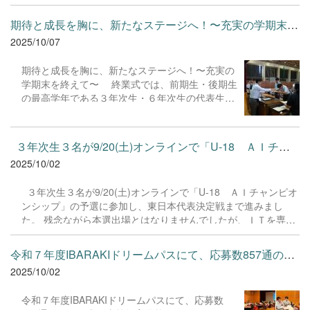
技と応援に取り組む点です。学年別対抗戦はもち
剣な眼差し、そして生徒と教員との距離の近さか
ろんのこと、綱引きやリレーといった全体種目の
ら生まれる、本校の温かな「空気」を感じ取って
期待と成長を胸に、新たなステージへ！〜充実の学期末を終えて〜 ...
随所に、年齢を超えた協力と交流の姿が見られま
いただけたなら幸いです。 皆様とお子様が、夢
2025/10/07
した。競技では、後期生が前期生に競技のコツを
に向かって歩むための最適な学び舎を見つけられ
優しく教える場面や、反対に前期生のひたむきな
るよう、心より応援しております。今後ともどう
期待と成長を胸に、新たなステージへ！〜充実の
頑張りに後期生が熱いエールを送る場面が数多く
ぞよろしくお願いいたします。
学期末を終えて〜 終業式では、前期生・後期生
見られました。特に、色別対抗リレーでは、前期
の最高学年である３年次生・６年次生の代表生徒
生のスタートダッシュと、後期生がゴールまでタ
が、これまでの学校生活を振り返りながら今後に
スキを繋ぐ力強さが最高の化学反応を起こし、大
向けた自身の目標を全校生徒の前で発表しまし
きな感動を呼びました。 この熱気溢れる一日
た。中高一貫教育ならではの、将来を見据えた継
が、生徒一人ひとりの心に、そして本校の学校生
３年次生３名が9/20(土)オンラインで「U-18 ＡＩチャン...
続的な学びの重要性についても改めて共有されま
活に、かけがえのない思い出と活力を残してくれ
2025/10/02
した。 また、新たな顔ぶれとなった生徒会役員
たことを確信しています。今後とも、本校の魅力
任命式も執り行われました。 次期生徒会役員に任
である「中高一貫教育ならではの温かい縦の連
３年次生３名が9/20(土)オンラインで「U-18 ＡＩチャンピオ
命された生徒たちは、緊張した面持ちながらも、
携」を大切に育んでまいります。
ンシップ」の予選に参加し、東日本代表決定戦まで進みまし
「伝統を継承しつつ、より魅力的な学校を創る」
た。 残念ながら本選出場とはなりませんでしたが、ＩＴを専門
という強い決意を表明してくれました。彼らの熱
にしている高校や他県のトップ進学校の高校の出場者に混ざ
意と実行力は、本校の生徒自治の活動をさらに活
り、かなり善戦していました。他チームの発表はどれも素晴ら
性化させ、生徒主体の学校づくりを力強く推進し
令和７年度IBARAKIドリームパスにて、応募数857通のなか、古河中...
しく、参加した本校生徒は「レベルが高く刺激になった。来年
てくれることでしょう。本校の将来を担うリーダ
2025/10/02
も出場したい。」と意気込みを語ってくれました。
ーとしての活躍に、心から期待しています。 式
後には担任から生徒一人ひとりに通知票が手渡さ
令和７年度IBARAKIドリームパスにて、応募数
れました。成績の数字だけでなく、先生方からの