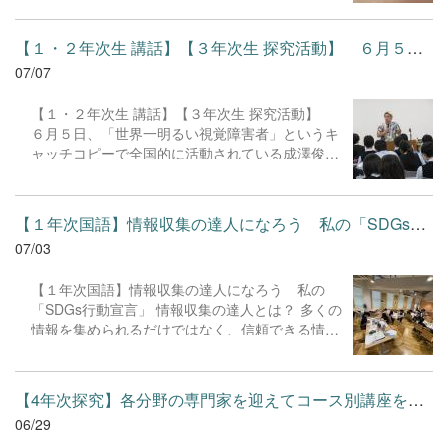
と、各グループで選択した実験に取り組みまし
ランティアの募集からイベントの企画・運営、さ
た。早いもので、この実験講座も次回が最終回！
らには提供する食事メニューの考案にいたるま
プロのアドバイスを受けながら、どの班も集中力
【１・２年次生 講話】【３年次生 探究活動】 ６月５日、「世界...
で、すべて生徒たちが主体となって準備を進めて
を高め、熱気あふれる雰囲気で実験を進めていま
07/07
まいりました。当日は梅雨の時期にもかかわら
した。
ず、40名を超える地域の皆様にご来校いただき、
【１・２年次生 講話】【３年次生 探究活動】
笑顔のあふれる温かい時間となりました。ご来校
６月５日、「世界一明るい視覚障害者」というキ
いただいた皆様、誠にありがとうございました。
ャッチコピーで全国的に活動されている成澤俊輔
また、地域のパン屋さん「ブージーベーカー
さんを外部講師としてお迎えし、前期生を対象と
（Boozy Baker）」様のご厚意により、美味しい
した講演会を開催しました。成澤さんならではの
パンをご寄付いただきました。いただいたパン
独自の視点で物事を捉えなおすお話は、私たちが
は、来校された皆様やボランティアとして参加し
【１年次国語】情報収集の達人になろう 私の「SDGs行動宣言」 ...
普段当たり前だと思っている常識を心地よく覆す
た生徒たちで、美味しくいただきました。この場
07/03
ような発見がたくさんあり、生徒たちは終始身を
を借りて深く感謝申し上げます。 今後も生徒たち
乗り出すようにして熱心に耳を傾けていまし
の主体的な活動を通じて、地域社会に貢献できる
【１年次国語】情報収集の達人になろう 私の
た。 また、お昼休みには３年次生が成澤さんと
場をつくってまいります。引き続き「こども食堂
「SDGs行動宣言」 情報収集の達人とは？ 多くの
一緒に過ごす貴重な時間をいただきました。和気
Aile」への温かいご支援をよろしくお願いいたし
情報を集められるだけではなく、信頼できる情報
あいあいと会話を楽しんだり、探究活動のヒント
ます。
を収集・整理し、正しく引用することができる
をいただいたりと非常に有意義なひとときとなり
人！ 本校の図書館は、先生のおすすめの本や七夕
ました。今回学んだ「物事を捉え直す面白さ」
の短冊を展示しており、つい何度も訪れたくなり
「前向きなエネルギー」を、これからの学校生活
【4年次探究】各分野の専門家を迎えてコース別講座を開催！ 令和...
ます。 そんな図書館で、１年次生は著作権や引用
にぜひ生かしていってほしいと思います。
06/29
の仕方を学び、文献から情報を収集しました。事