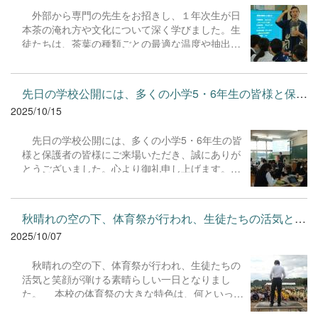
に努めてまいります。ご多忙の中、貴重なご指導
外部から専門の先生をお招きし、１年次生が日
をいただきました総和消防署員の皆様に心より感
本茶の淹れ方や文化について深く学びました。生
謝申し上げます。
徒たちは、茶葉の種類ごとの最適な温度や抽出時
間を丁寧に守り、香り高く、味わい深い一杯を淹
れることに挑戦。日本の伝統的な作法や「おもて
なしの心」も肌で感じることができました。この
先日の学校公開には、多くの小学5・6年生の皆様と保護者の皆様...
学びを今後の生活や学習に活かしてくれることを
2025/10/15
期待しています。 ご多忙の中、貴重なご指導
をいただきました吉田茶園様に心より感謝申し上
先日の学校公開には、多くの小学5・6年生の皆
げます。
様と保護者の皆様にご来場いただき、誠にありが
とうございました。心より御礼申し上げます。
当日は、中高一貫教育ならではの探究的な学び
や、生徒たちが生き生きと議論を交わす授業の様
子をご覧いただけたことと思います。特に、体育
秋晴れの空の下、体育祭が行われ、生徒たちの活気と笑顔が弾け...
館で行った生徒による学習成果の発表では、テー
2025/10/07
マ設定から資料作成、プレゼンテーションに至る
まで、彼らが主体的に取り組んだ努力の軌跡を感
秋晴れの空の下、体育祭が行われ、生徒たちの
じていただけたのではないでしょうか。 本校が
活気と笑顔が弾ける素晴らしい一日となりまし
大切にしているのは、知識の習得にとどまらない
た。 本校の体育祭の大きな特色は、何といって
「人間力の育成」です。廊下ですれ違う生徒たち
も前期生と後期生が文字通り「一つになって」競
の明るい挨拶、仲間と協力して課題に取り組む真