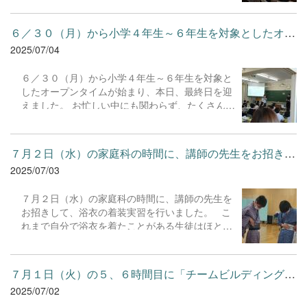
法や「問い」の立て方を学びました。ペアで話し
どう役立つのか」「科学的に考えるとはどういう
合いながらPREP法や批判的思考のトレーニング
ことか」といったテーマについて、身近な事例を
を行うなど、生徒たちは実践を通していきいきと
６／３０（月）から小学４年生～６年生を対象としたオープンタイ...
交えながらお話しいただきました。理科の知識に
学習していました。また、自分が探究してみたい
2025/07/04
とどまらず、統計や確率といった数学の内容も、
SDGsの目標を選択して「問い」を考える活動で
生活に密着した視点から分かりやすく解説され、
は、真剣な表情で自らが考えた問いと向き合って
６／３０（月）から小学４年生～６年生を対象と
生徒たちは興味深く聞き入っていました。 子ども
いました。 様々なワークを通して、新たな考え
したオープンタイムが始まり、本日、最終日を迎
たちは、自分の生活とつながる科学の世界に真剣
方を体感できた時間となりました。
えました。 お忙しい中にも関わらず、たくさんの
に耳を傾けており、理数科目の得意・不得意に関
小学生及び保護者の皆様がオープンタイムにお申
わらず、「科学を学ぶことの意味」について楽し
込みくださり、誠に感謝しております。 オープン
く学べた様子でした。 来週７/18(金)には、つく
タイムでは各教科の授業の様子や部活動、校内施
ば市の研究所への訪問も予定されています。2年
７月２日（水）の家庭科の時間に、講師の先生をお招きして、浴衣...
設の見学をしていただきました。限られた時間の
生にとって、今年は「サイエンスに挑戦する
2025/07/03
中ではありましたが、生徒の様子を通して、本校
年」。そのよいスタートとなる、充実した時間と
の教育活動の特徴を実感していただけていれば幸
なりました。
７月２日（水）の家庭科の時間に、講師の先生を
いです。
お招きして、浴衣の着装実習を行いました。 こ
れまで自分で浴衣を着たことがある生徒はほとん
どおらず、先生にご指導いただきながらなんとか
取り組んでいました。 着終わったときには、お互
いの様子を見ながら笑顔になる姿も見られまし
７月１日（火）の５、６時間目に「チームビルディング」の活動を...
た。 実習では、着装だけでなく、あいさつの仕方
2025/07/02
や歩き方なども学ばせていただきました。 先生