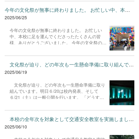
今年の文化祭が無事に終わりました。 お忙しい中、本校に足を運...
2025/06/25
今年の文化祭が無事に終わりました。 お忙しい
中、本校に足を運んでくださったたくさんの皆
様、ありがとうございました。 今年の文化祭のテ
ーマは「rainbow（虹）」。空にかかる美しい虹
は人と人とを結ぶ架け橋となり、希望に満ちた未
来へと導く象徴です。本校生徒たちの文化祭での
文化祭が迫り、どの年次も一生懸命準備に取り組んでいます。明...
関わりが来校してくださった皆様の楽しさや喜
2025/06/19
び、充実感など彩り豊かな思い出につながってい
れば幸いです。 来校した皆様との関わりを通し
文化祭が迫り、どの年次も一生懸命準備に取り
て、生徒たちは、その日にしか得ることのできな
組んでいます。明日６/20は校内発表、そして
い貴重な経験を得ることができました。 今日まで
６/21（土）は一般公開を行います。 「どうすれ
様々な面で全校生徒をまとめ、引っ張ってきてく
ば皆様に楽しんでいただけるか。」 その一心で、
れた文化祭実行委員の皆さん、本当にお疲れ様で
生徒たちは企画・準備・運営のすべてにおいて知
した。
恵をしぼり、情熱を注ぎ込んできました。 生徒た
本校の全年次を対象として交通安全教室を実施しました。今回は...
ちが文化祭に来てくださるたくさんのお客様を楽
2025/06/10
しませるアイデアを「創造」し、おもてなしの心
でたくさんの方々へ「貢献」し、最高の思い出作