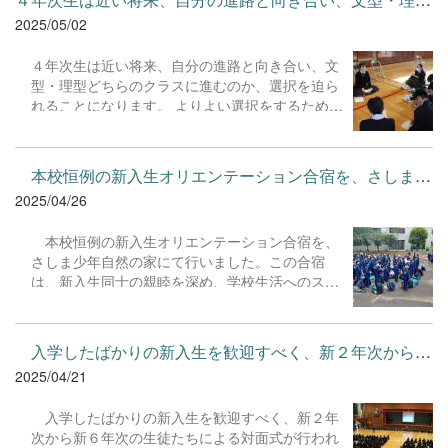
果」、「よりよい手帳の使い方」などについて講
2025/05/02
話をいただきました。 「手帳は相棒！」。まず
は難しく考えずに、書いて使うことから始めてい
４年次生は近い将来、自分の進路と向き合い、文
けるといいですね。 小川様、お忙しい中、本校の
型・理型どちらのクラスに進むのか、選択を迫ら
教育活動にご協力くださり誠にありがとうござい
れることになります。 よりよい選択をするために
ました。
は、判断するためのポイントを理解しておくこと
が必要となります。 ５年次生が４年次生に、文理
選択を行うまでに「考えておくべきこと」や「や
本校恒例の新入生オリエンテーション合宿を、さしま少年自然の...
っておくべきこと」を自身の経験をふまえながら
2025/04/26
親身になって伝えてくれました。
本校恒例の新入生オリエンテーション合宿を、
さしま少年自然の家にて行いました。この合宿
は、新入生同士の親睦を深め、学校生活へのスム
ーズな移行を支援することを目的としています。
初日は、少し緊張した面持ちで集まった新入生
たちがアイスブレイクや野外炊飯、キャンプファ
入学したばかりの新入生を歓迎すべく、新２年次から新６年次の...
イヤーなど様々なグループワークに協力して取り
2025/04/21
組む中で、お互いの個性や得意なことを見つけ、
自然と会話が生まれていました。 ２日間の合宿
入学したばかりの新入生を歓迎すべく、新２年
を通して、新入生たちは多くの仲間と語り合い、
次から新６年次の生徒たちによる対面式が行われ
共に笑い、そして共に考えました。この合宿で育