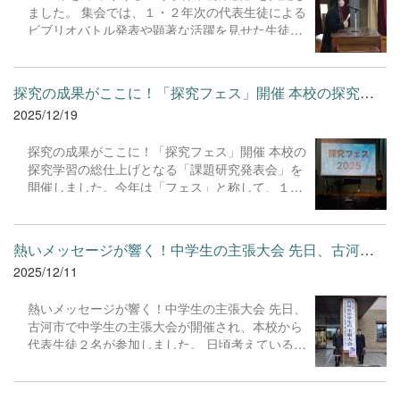
ました。 集会では、１・２年次の代表生徒による
ビブリオバトル発表や顕著な活躍を見せた生徒た
ちの表彰伝達も行い、全校生徒でその努力を称え
ました。生徒支援部長講話や校長講話では、冬休
みの過ごし方や、新しい年を迎えるにあたっての
探究の成果がここに！「探究フェス」開催 本校の探究学習の総仕...
志について話があり、生徒たちは引き締まった表
2025/12/19
情で聞き入っていました。 保護者の皆様、地域の
皆様には、2025年も本校の教育活動に多大なるご
探究の成果がここに！「探究フェス」開催 本校の
理解とご協力を賜り、心より感謝申し上げます。
探究学習の総仕上げとなる「課題研究発表会」を
明日からの冬休み、生徒たちが健康と安全に留意
開催しました。今年は「フェス」と称して、１～
し、充実した時間を過ごせるよう、引き続き各家
５年次の全員が楽しめる大イベントとなりまし
庭での見守りをお願いいたします。皆様、どうぞ
た。午前はステージ発表、午後はポスター発表。
良いお年をお迎えください。
自ら設定した問いに対して一年間かけて調査・実
熱いメッセージが響く！中学生の主張大会 先日、古河市で中学生...
験を重ね、その結果をポスターセッションやスラ
2025/12/11
イドを用いて堂々と発表しました。どのテーマも
独創性に溢れ、他学年の生徒からの鋭い質問に対
熱いメッセージが響く！中学生の主張大会 先日、
しても、自分の言葉で懸命に答えようとする頼も
古河市で中学生の主張大会が開催され、本校から
しい姿が見られました。オープニングのピアノ演
代表生徒２名が参加しました。 日頃考えているこ
奏、発表者登場はドラム演奏で盛り上げ、司会の
とや、社会に対する意見、将来の夢などについ
生徒会正副会長のコメントも的確で見事でした。
て、生徒たちは自身の言葉で堂々と主張しまし
照明やディレクターなど下級生が楽しめるフェス
た。中学生らしい真っ直ぐで力強いメッセージ