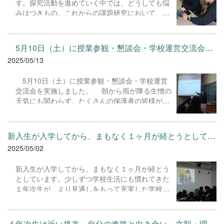
す。探究活動を進めていく中では、どうしても悩
みはつきもの。これからの課題研究において、５
年次生が見通しをもち、より深く探究を進めてい
けることをねらいとしてメンタリングを実施しま
した。 メンタリングとは、経験豊富な指導者
5月10日（土）に授業参観・懇談会・学校運営交流会を実施しまし...
（メンター）が、指導される側（メンティー）と
2025/05/13
1対1で対話を重ね、メンティーのキャリアやメン
タル面の成長をサポートする人材育成の手法で
5月10日（土）に授業参観・懇談会・学校運営
す。メンターはメンティーの成長を促すために、
交流会を実施しました。 朝から雨が降る生憎の
自身の経験や知識を共有したり、アドバイスをし
天気にも関わらず、たくさんの保護者の皆様がご
たりしながら、メンティーの自発的な成長を促し
来校くださり、改めて本校の教育活動への関心の
ます。 今回はメンターとして、東京科学大学、
高さを実感する一日となりました。今後も職員一
北海道大学、名古屋市立大学、秋田大学、東北大
同、「充実した授業づくり」、「魅力ある学校づ
学、愛媛大学、神戸大学、慶應義塾大学、マース
新入生が入学してから、まもなく１ヶ月が経とうとしています。少...
くり」を心掛け、すべての子どもの可能性を引き
トリヒト大学、青山学院大学の各専門分野につい
2025/05/02
出す教育活動の推進に尽力していきたいと思いま
ての勉学に励む大学生14名とオンラインにて対話
す。 保護者の皆様、これからも生徒たち一人一
を行いました。５年次生たちは、現在の研究にお
新入生が入学してから、まもなく１ヶ月が経とう
人の成長を見守り、支えていただきますようお願
ける悩みや研究に不足している視点についてのア
としています。少しずつ学校生活にも慣れてきた
いいたします。
ドバイスを求めるなど今後の探究活動の道筋を見
１年次生が、より見通しをもって充実した学校生
いだすべく積極的に活動していました。 お忙しい
活を送ることができるよう「手帳活用ガイダン
中、メンターとして参加してくださった皆様、ご
ス」を行いました。 講師の株式会社NOLTYプラ
協力ありがとうございました...
ンナーズの小川雅史様から「手帳を使うことの効
４年次生は近い将来、自分の進路と向き合い、文型・理型どちらの...