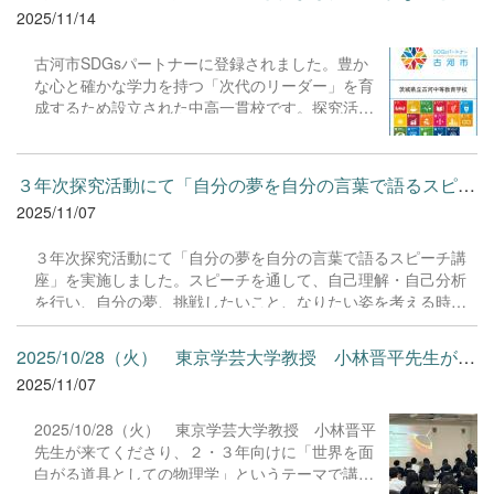
また、１日目の夜にはインプロジャパンによる特
2025/11/14
別プログラムを実施しました。インプロ（即興演
劇）の手法を通じて、自己表現や相手の意図を瞬
古河市SDGsパートナーに登録されました。豊か
時に理解し対応する力を養う、大変貴重な機会と
な心と確かな学力を持つ「次代のリーダー」を育
なりました。
成するため設立された中高一貫校です。探究活動
では「社会は変えられる」をスローガンに、生徒
が主体的にプロジェクトを企画。共感力を育みな
がら、具体的な社会変革へのアクションを実践し
３年次探究活動にて「自分の夢を自分の言葉で語るスピーチ講座」...
ています。https://www.city.ibaraki-
2025/11/07
koga.lg.jp/soshiki/kikaku/sdgs/15398.html
３年次探究活動にて「自分の夢を自分の言葉で語るスピーチ講
座」を実施しました。スピーチを通して、自己理解・自己分析
を行い、自分の夢、挑戦したいこと、なりたい姿を考える時間
となりました。株式会社カエカの草刈様、大野様が来校。「話
す力は努力すれば得られる」と強調。声量やスピード、表情を
2025/10/28（火） 東京学芸大学教授 小林晋平先生が来てくださ...
工夫することで相手に耳を傾けてもらえることを教えてくださ
2025/11/07
いました。ありがとうございました。 ※10月30日(木)の茨城新
聞に掲載されました。「生徒”話す力”高める」※11月９日(日)に
2025/10/28（火） 東京学芸大学教授 小林晋平
古河ケーブルテレビでも放送予定です。
先生が来てくださり、２・３年向けに「世界を面
白がる道具としての物理学」というテーマで講演