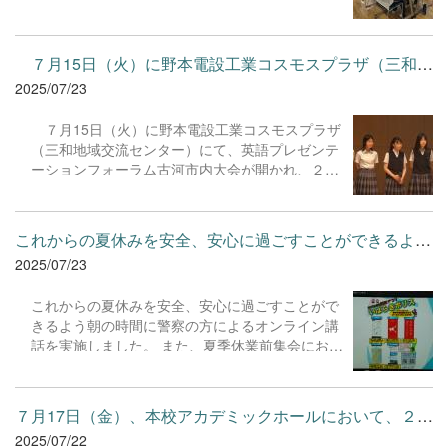
後半に進むにつれ、生徒たちと留学生との距離も
が「小学生の聞きたい質問に答えることで入学後
かなり縮まり、授業時間はもちろん、休み時間や
の不安を解消してもらいたい」という思いで立ち
放課後も生き生きとコミュニケーションを図るこ
上げた新企画「中等リアル」も大盛況でした。
７月15日（火）に野本電設工業コスモスプラザ（三和地域交流セ...
とができました。このプログラムを通して、自己
お忙しい中、貴重な時間を割いて本校のオープン
2025/07/23
理解を深めるとともに、互いに尊重しあうことの
スクールに参加くださり、誠にありがとうござい
大切さを学び、英語でのコミュニケーション能力
ました。
７月15日（火）に野本電設工業コスモスプラザ
を高めることができました。講師の先生や留学生
（三和地域交流センター）にて、英語プレゼンテ
の方々と５日間を共に過ごしたことは、生徒たち
ーションフォーラム古河市内大会が開かれ、２年
の視野を広げ、次へのチャレンジにつながる貴重
次生徒５名が参加しました。 今年は、「茨城の
な経験となりました。
魅力アッププロジェクト～こんな茨城にしたい、
住みたい、なってほしい～」のテーマのもと、フ
これからの夏休みを安全、安心に過ごすことができるよう朝の時間...
ォーラムに臨みました。 生徒たちは、自分たち
2025/07/23
で作成したスライドを活用し、堂々と発表するこ
とができました。他校の生徒からの質問にも臨機
これからの夏休みを安全、安心に過ごすことがで
応変に答えるなど、日頃の練習の成果を十分に発
きるよう朝の時間に警察の方によるオンライン講
揮し、県西大会に出場することが決定しました。
話を実施しました。 また、夏季休業前集会におい
８月１日（金）の県西大会でも、素晴らしい発
ては、これから大きな大会での活躍を控えている
表を期待しています。
陸上部、文藝部、美術部生徒への壮行会及び表彰
が行われました。自分の力と可能性を信じて、悔
７月17日（金）、本校アカデミックホールにおいて、２年次生全員...
いのないように力を尽くしてきてくれることを願
2025/07/22
っています。 夏休み中は正しい判断と責任が問わ