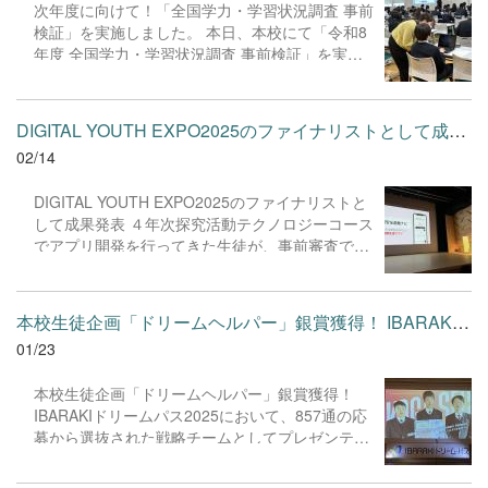
次年度に向けて！「全国学力・学習状況調査 事前
会となりました。
検証」を実施しました。 本日、本校にて「令和8
年度 全国学力・学習状況調査 事前検証」を実施
いたしました。 今回の検証は、次年度に予定され
ている本調査の円滑な実施に向け、特にデジタル
端末を用いたCBT（コンピュータによる解答方
DIGITAL YOUTH EXPO2025のファイナリストとして成果発表 ４年次...
式）の動作確認や操作性の確認を主目的として行
02/14
われました。 生徒たちは、デジタル環境での問題
演習にも関わらず、ICT端末をスムーズに操作し
DIGITAL YOUTH EXPO2025のファイナリストと
ながら、真剣な表情で課題に向き合っていまし
して成果発表 ４年次探究活動テクノロジーコース
た。
でアプリ開発を行ってきた生徒が、事前審査で選
抜されました。基調講演・審査員は 澤 円 氏。水
戸市民会館 ユードムホールで大画面を背負って
堂々と発表しました。プロジェクトは生成AIを使
本校生徒企画「ドリームヘルパー」銀賞獲得！ IBARAKIドリームパ...
ってプログラムを組んだ「地域防災を支援する避
01/23
難所検索アプリの開発」。入賞には至りませんで
したが、審査員からのアドバイス、他の発表者か
本校生徒企画「ドリームヘルパー」銀賞獲得！
ら刺激をうけ、５年次探究活動・個人研究へのモ
IBARAKIドリームパス2025において、857通の応
チベーションを高めていました。
募から選抜された戦略チームとしてプレゼンテー
ション大会に臨んできました。 9月に戦略チーム
に抜擢されてからも、アクションを積み重ね、