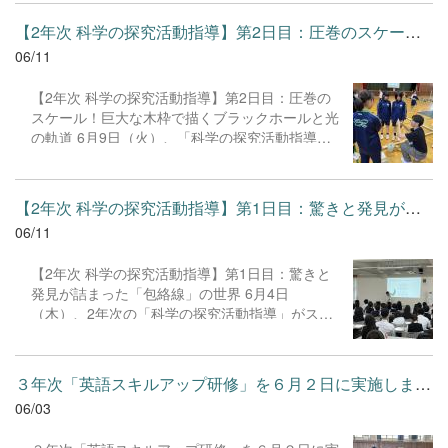
きました。 行事をゼロから創り上げ、成功へと導
的でした。
いた文化祭実行委員の皆さん、本当にお疲れ様で
【2年次 科学の探究活動指導】第2日目：圧巻のスケール！巨大な木...
した！準備から当日まで、生徒一人ひとりが主体
06/11
となって全力で楽しむ――これが本校のスタイル
です。 先輩たちの抜群のチームワークとアイデア
【2年次 科学の探究活動指導】第2日目：圧巻の
が光った文化祭でした。「１年から６年次まで全
スケール！巨大な木枠で描くブラックホールと光
員が泣ける演出を」と挑んだランタンのエンディ
の軌道 6月9日（火）、「科学の探究活動指導」
ングも感動的でした。 「行けなかった…」という
の2日目が開催されました。 今回のミッション
方も大丈夫。授業公開や学校説明会でも、先輩た
は、ブラックホールに光が吸い込まれる様子や、
ちが温かくお迎えします。ぜひ、私たちの学校の
光の軌道が曲げられる様子を、2.6m×2.6mという
「普段の魅力」も見に来てくださいね！
【2年次 科学の探究活動指導】第1日目：驚きと発見が詰まった「包...
巨大な木枠に毛糸を使って描き出すことです。1
06/11
日目に取り組んだ15cm×15cmの厚紙とは桁違い
の大きさに、生徒たちは圧倒されながらも、2人
【2年次 科学の探究活動指導】第1日目：驚きと
以上で協力しなければ進まない作業に対して、チ
発見が詰まった「包絡線」の世界 6月4日
ーム内で主体的に役割分担を考え、声を掛け合い
（木）、2年次の「科学の探究活動指導」がスタ
ながら熱心に活動していました。 東京学芸大学の
ートしました。今年度は2日間にわたる開催で、
小林晋平教授、PHYSIS ENTERTAINMENTの小林
講師として東京学芸大学の小林晋平教授、
光子様、そして大学院生や大学生の皆さんから的
PHYSIS ENTERTAINMENTの小林光子様、そして
確なアドバイスをいただき、作品は見事に完成！
３年次「英語スキルアップ研修」を６月２日に実施しました。 ６...
小林教授のゼミに所属する大学院生の皆さんをお
体育館2階のギャラリーから見下ろすと、そのス
06/03
迎えしました。 第1日目となる本日のテーマは
ケールの大きさに誰もが息をのむほどの出来栄え
「包絡線（ほうらくせん）」。高校数学の内容を
でした。 完成した作品は、けやき祭にて昇降口付