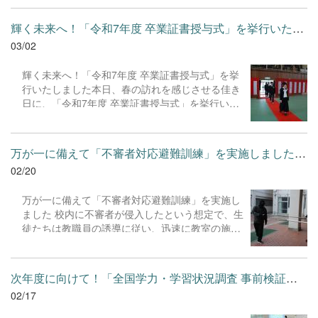
生徒たちはコードと現実のギャップに悩みながら
努めてまいります。
も、粘り強くトライ＆エラーを繰り返し、解決策
輝く未来へ！「令和7年度 卒業証書授与式」を挙行いたしました本...
を模索していました。複雑なコードエラーにはAI
03/02
を賢く活用して対応。また、自然発生的に「得意
な生徒が苦手な生徒を教える（プチ教師）」姿が
輝く未来へ！「令和7年度 卒業証書授与式」を挙
見られ、クラス全体でDXスキルを高め合う教育エ
行いたしました本日、春の訪れを感じさせる佳き
コシステムが動き出しています。
日に、「令和7年度 卒業証書授与式」を挙行いた
しました。 厳かな雰囲気の中、卒業生に卒業証書
が手渡されました。式辞や答辞で見せた、凛とし
た立ち振る舞いや、晴れやかな表情には、この数
万が一に備えて「不審者対応避難訓練」を実施しました 校内に不...
年間で培った確かな自信と成長が感じられ、教職
02/20
員一同、胸が熱くなる思いでした。 今日まで生徒
たちを慈しみ、本校の教育活動を温かく支えてく
万が一に備えて「不審者対応避難訓練」を実施し
ださいました保護者の皆様、ならびに地域の皆様
ました 校内に不審者が侵入したという想定で、生
に、心より深く御礼申し上げます。皆様の支えが
徒たちは教職員の誘導に従い、迅速に教室の施錠
あったからこそ、生徒たちは今日という素晴らし
やバリケード設置を行いました。生徒たちはこの
い日を迎えることができました。 卒業生の皆さ
訓練において、「自分の命を守るためにはどうす
ん、本校で学んだ誇りを胸に、自分の信じる道を
るべきか」ということを考えながら、協力して迅
一歩ずつ歩んでいってください。皆さんの前途が
次年度に向けて！「全国学力・学習状況調査 事前検証」を実施しま...
速な行動をとることができました。 また、万が一
光り輝くものであることを、教職員一同、いつま
02/17
の事態に備えて、校内の環境や非常時の体制を見
でも応援しています。 ご卒業、誠におめでとうご
直すという点において教員側にとっても貴重な機
ざいます。