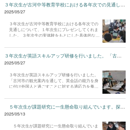
をどう見つけ、自分なりの問いをたて、解決の手
３年次生が古河中等教育学校における各年次での見通しについて、...
がかりをつかんでいくための視点や、プレゼンテ
2025/05/27
ーションを行う上での表現力の大切さを学ぶこと
ができ、３年次生にとっては、探究のノウハウや
３年次生が古河中等教育学校における各年次での
楽しさを知るよい機会となりました。
見通しについて、１年次生にプレゼンしてくれま
した。 ３年次生の実体験をもとにした具体的な話
を聞けたことで、１年次生にとっては、今後の学
校生活における目標や意識すべきことをより明確
にイメージすることのできる貴重な機会となった
３年次生が英語スキルアップ研修を行いました。 「古河市の観光...
ようです。 頼もしい先輩として、１年次生のため
2025/05/27
に関わってくれた３年次生のみなさん、ありがと
うございました。
３年次生が英語スキルアップ研修を行いました。
「古河市の観光案内を通して、英会話の能力を身
に付け外国人と過ごすことに対する適応力を養
う」また、「自国の歴史や文化を調べることで教
養を身に付け、それを海外へ向けて発信する力を
養う。」ことを目的とした研修です。３年次生は
５年次生が課題研究に一生懸命取り組んでいます。探究活動を進...
普段の英語の授業で身に付けた知識と技能を駆使
2025/05/13
して、古河市内の観光名所にて外国人講師の方々
を一生懸命おもてなししていました。
５年次生が課題研究に一生懸命取り組んでいま