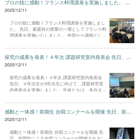
にしようと頑張った生徒にも拍手です。 開催にあ
プロの技に感動！フランス料理講座を実施しました。 先日、家庭...
は、聞く人全ての心に響き、会場は熱気に包まれ
たり、専門的な見地からご指導・ご助言をいただ
2025/12/11
ました。 自分の考えを整理し、大勢の前で発信す
きました外部の専門家の皆様、そして温かく見守
る経験は、生徒たちの自己肯定感と表現力を高め
ってくださいました保護者の皆様に、心より感謝
プロの技に感動！フランス料理講座を実施しまし
る貴重な機会となりました。
申し上げます。 自ら課題を見つけ、粘り強く答え
た。 先日、家庭科の授業の一環としてフランス料
を導き出すこの「探究」の経験は、生徒たちが未
理講座を実施いたしました。 外部から講師として
来を切り拓くための大きな財産となるはずです。
秋庭農園さんにお越しいただき、本格的なフラン
今後も本校は、生徒一人ひとりの知的好奇心を大
ス料理の調理技術や、食文化についてご指導いた
切にする教育を推進してま...
だきました。生徒たちは、繊細な盛り付けや手際
探究の成果を発表！４年次 課題研究室内発表会 先日、４年次生が...
の良さに感銘を受け、食への関心を一層深めるこ
2025/12/11
とができました。 多大なご尽力をいただき、ま
た、生徒たちに貴重な体験の場を提供してくださ
探究の成果を発表！４年次 課題研究室内発表会
った講師の先生に、心より御礼申し上げます。今
先日、４年次生が3年次生に向けて、課題研究室
回の学びは、食に関する知識や技術だけでなく、
内発表会を実施しました。 生徒たちは、各自また
感謝の気持ちやマナーを学ぶ良い機会となりまし
はグループで設定したテーマについて、一年間か
た。本当にありがとうございました。
けて研究・考察を重ね、その成果を教室内で発表
しました。多岐にわたる分野の発表が行われ、ど
感動と一体感！前期生 合唱コンクールを開催 先日、前期生による...
の生徒も質問に対して論理的に答える姿は、まさ
2025/12/11
に探究活動を通じた成長の証でした。 知識を深め
るだけでなく、情報をまとめ、他者に分かりやす
感動と一体感！前期生 合唱コンクールを開催 先
く伝えるプレゼンテーション能力も大きく向上し
日、前期生による合唱コンクールが開催されまし