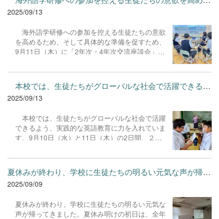
また、候補者を支える応援演説者たちも、友人の
心から願っています。頑張れ、部活動生！
2025/09/13
人柄や優れた点を堂々と伝え、会場を温かい雰囲
気で包んでくれました。立会演説会は、単に新し
海外語学研修への参加を控える生徒たちの意欲
い生徒会役員を決めるための行事ではありませ
を高めるため、そして具体的な準備を促すため、
ん。この行事には、生徒の皆さんが将来社会に出
9月11日（木）に「2年次・4年次交流座談会」を
て、より良い世界を築くために不可欠な「考える
開催しました。この座談会は、ニュージーランド
力」と「参加する力」を育むという、大切な意義
への海外語学研修を終えた４年次生の代表30名を
があります。演説会中、本校の文藝部が作成した
迎え、２年次生が小グループに分かれて参加しま
生徒会選挙用の学校新聞を片手に、真剣な眼差し
本校では、生徒たちがグローバルな社会で活躍できるよう、実践...
した。 座談会において、４年次生は自身の体験
で話を聞き、候補者一人ひとりの言葉に耳を傾け
2025/09/13
談を交えながら、海外での生活や文化の違い、英
ていた皆さんの姿は、これらの力が着実に育って
語学習の楽しさや難しさについて熱心に語ってい
いることを示していました。 皆さんの熱意と真摯
本校では、生徒たちがグローバルな社会で活躍
ました。２年次生からは「海外に行く前にどんな
な姿勢が、今回の選挙戦を非常に有意義なものに
できるよう、実践的な英語教育に力を入れていま
勉強をしたか」「研修での一番の思い出は何か」
してくれたと思います。
す。9月10日（水）と11日（木）の2日間、２年
といった具体的な質問が次々と寄せられていまし
次生を対象に「英語スキルアップ研修」を実施し
た。参加した生徒たちは、先輩たちの貴重な体験
ました。この研修は、自分自身や身の回りのこと
談に真剣に耳を傾け、メモを取るなど熱心に学ん
について、自分の言葉で英語で表現する力を育む
でいる様子でした。
夏休みが終わり、学校に生徒たちの明るい元気な声が帰ってきまし...
ことを目的としています。 研修では、生徒たち
2025/09/09
は少人数のグループに分かれ、ネイティブ講師の
先生方と活発なコミュニケーションを取りまし
夏休みが終わり、学校に生徒たちの明るい元気な
た。楽しく即興性が求められる活動を通して、英
声が帰ってきました。夏休み明けの初日は、全年
語を「知識」として学ぶだけでなく、「道具」と