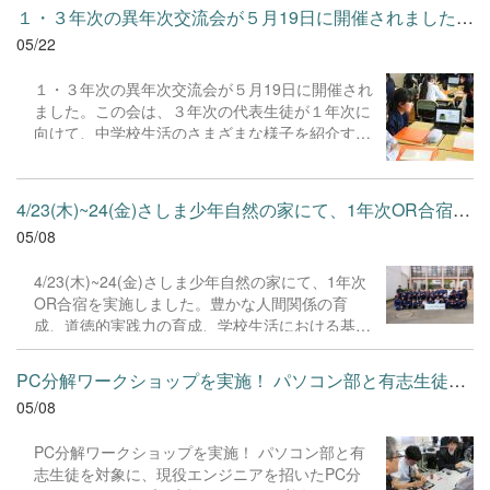
はじめとする実用的な活用法について学びまし
１・３年次の異年次交流会が５月19日に開催されました。この会は...
た。生徒たちはAIの利便性を肌で実感すると同時
05/22
に、利用に伴うリスクや注意点についても自分事
として考えました。 最新のテクノロジーと上手に
１・３年次の異年次交流会が５月19日に開催され
付き合い、今後の探究活動等で正しく利活用する
ました。この会は、３年次の代表生徒が１年次に
ためのリテラシー（態度や知識）を養う、大変有
向けて、中学校生活のさまざまな様子を紹介する
意義な機会となりました。
ものです。 日々の学習や学校生活をはじめ、行事
や探究活動、部活動などが紹介されました。さら
に、「１年次生のうちにやっておいた方が良いこ
4/23(木)~24(金)さしま少年自然の家にて、1年次OR合宿を実施しま...
と」など、先輩ならではの具体的なアドバイスも
05/08
送られました。 ３年次生はこの日のために、「ど
うすれば１年次生に分かりやすく伝わるか」を一
4/23(木)~24(金)さしま少年自然の家にて、1年次
生懸命に考えて準備をしてきました。見やすいス
OR合宿を実施しました。豊かな人間関係の育
ライドを作成し、話し方にも工夫を凝らして堂々
成、道徳的実践力の育成、学校生活における基
と発表する姿が見られました。 迎える１年次生
礎・基本の確立という目的のもと、集団生活を通
も、先輩たちの話を一言も聞き漏らさないよう、
してたくさんの学びを得ることができました。
とても熱心に耳を傾けていました。事前に質問を
PC分解ワークショップを実施！ パソコン部と有志生徒を対象に、...
ASE活動や野外炊飯だけでなく、実行委員への協
しっかり考えて臨むなど、意欲的な姿勢がとても
05/08
力や部屋での役割遂行などの細やかな場面でも、
印象的でした。 ３年次生にとっては「伝える力」
気付き、実践する姿が多く見受けられました。良
を磨き、先輩としての自覚を高める機会に、１年
PC分解ワークショップを実施！ パソコン部と有
かった点も反省すべき点も、これからの学校生活
次生にとってはこれからの学校生活への期待が膨
志生徒を対象に、現役エンジニアを招いたPC分
に生かしていきたいところです。ご協力いただき
らむ時間になりました。双方の学年にとって、ま