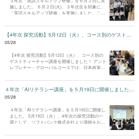
３年次「英語スキルアップ研修」を６月２日に実
多く含みながらも、前期課程の生徒（中学生）が
近に展示する予定です。ぜひご来校いただき、生
施しました。 ６月２日(火)、３年次生を対象に、
直感的に理解できるよう工夫された講義が行われ
徒たちの協働の成果である実物を間近でご覧くだ
「英語スキルアップ研修」を実施しました。この
ました。 後半のワークショップでは、厚紙と糸を
さい。
研修は、本校の「Σソフィアプロジェクト」の一
使い、直線の集合体から美しい円（曲線）を描き
環として、英語でのコミュニケーション能力を高
出す体験に挑戦。目の前に現れた不思議な造形
め、自国の文化を海外へ発信する力を養うことを
に、生徒たちからは次々と感嘆の声が上がり、数
【4年次 探究活動】5月12日（火）、コース別のゲストティーチャー...
目的としています。午前中は、ISAから派遣され
学や物理学の奥深さを楽しんでいました。 最後
05/28
た外国人講師と留学生を迎え、古河駅周辺の観光
に、次回に向けた準備として木枠に目印をつける
名所を英語で案内するフィールドトリップを行い
作業を行い、この日の講座を締めくくりました。
【4年次 探究活動】5月12日（火）、コース別の
ました。生徒たちは６〜７名のグループに分か
9日（火）に開催される第2日目の講座も非常に楽
ゲストティーチャー講座を開催しました！ アント
れ、自分たちが事前に調査した雀神社や長谷観
しみです。
レプレナー・グローバルコースでは、日本政策金
音、古河歴史博物館などの施設を案内しました。
融公庫の講師からビジネスプランの作成法を学
単に説明をするだけでなく、「どうすれば会話が
び、グループワークに挑戦。 サイエンス・テクノ
続くか」「日本の文化をどう分かりやすく伝える
ロジーコースでは、東京学芸大学の小林晋平教授
か」を考えながら、積極的に英語で話しかける姿
４年次「AIリテラシー講座」を５月19日に開催しました。 5月19日...
をお招きし、生徒各自が選択したコースに分かれ
が印象的でした。午後は、フィールドトリップで
05/28
て実験を行いました。専門家のアドバイスを受け
学んだことの振り返りや、異文化理解を深めるワ
ながら実践的なワークに取り組み、それぞれの分
ークショップを行いました。講師や留学生の出身
４年次「AIリテラシー講座」を５月19日に開催し
野への探究心を深める貴重な機会となりました。
国の文化・習慣について話を聞いたり、5W1Hを
ました。 5月19日（火）、4年次の探究活動の一
駆使して会話を長く続けるためのスピーキング練
環として、ソフトバンク株式会社より講師をお招
習に取り組んだりしました。生徒たちは、相手の
きし「AIリテラシー講座」を開催いたしました。
ことをもっと知ろうとする姿勢や、自分の考えを
講座では、生成AIの基本概念や、アイデア出しを
英語で表現する楽しさを改めて...