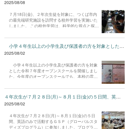
2025/08/08
人間としてひとまわりもふた回りも成長を遂げた
３年次生と再会できることを楽しみにしていま
７月18日(金)、２年次生徒を対象に、つくば市内
す。 ３年次生、Ｇｏｏｄ Ｌｕｃｋ！
の最先端研究施設を訪問する校外学習を実施いた
しました。 この校外学習は、科学的な視点と探究
心を育むことを目的とし、生徒たちは 宇宙・産
業、エネルギー・環境・SDGs、防災・地球 の3
つのコースに分かれて見学や科学体験に取り組み
小学４年生以上の小学生及び保護者の方を対象とした令和７年度...
ました。 各コースでは、普段の学校生活では触れ
2025/08/02
ることのできない最先端の科学技術に触れ、研究
者の皆様から直接お話を伺う貴重な機会を得まし
小学４年生以上の小学生及び保護者の方を対象
た。生徒たちは、真剣な表情で説明に耳を傾け、
とした令和７年度オープンスクールを開催しまし
積極的に質問をするなど、知的好奇心にあふれた
た。今年度のオープンスクールでも、本校の雰囲
様子でした。 今回の経験を通して得られた新たな
気を味わいながら「探究的な学びの楽しさ」を小
発見や疑問は、今後の探究活動の大きな一歩とな
学生に体験してもらうべく、各教科における体験
ることと思います。また、８/22には今回生徒た
教室を実施しました。 各体験教室の担当になっ
ちが得たこと、肌で感じてきた科学の面白さや奥
４年次生が７月２８日(月)～８月１日(金)の５日間、英語のみで活...
た生徒達は、来校してくれた小学生を数年前の自
深さなどについて、異年次交流として１年次生に
2025/08/02
分の姿と重ねながら丁寧に「おもてなし」してい
発表する予定です。 ご協力いただきました各施設
ました。小学生の生き生きとした姿に本校の生徒
の皆様、誠にありがとうございました。
４年次生が７月２８日(月)～８月１日(金)の５日
も良い刺激を感じていたようです。 また、学校
間、英語のみで活動するＧＳＰ（グローバルスタ
概要説明では、保護者の皆様にも真剣に話を聞い
ディズプログラム）に参加しました。プログラム
ていただけたことを大変うれしく思います。生徒