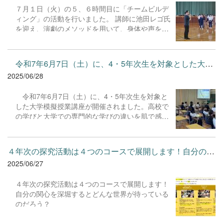
からは、「日本の文化を世界に発信するだけでな
７月１日（火）の５、６時間目に「チームビルデ
く、次の世代にも引き継いでほしい」という思い
ィング」の活動を行いました。 講師に池田レゴ氏
も伝えられました。 着物を着ることの難しさも
を迎え、演劇のメソッドを用いて、身体や声を活
体感しながら、背筋がピンと伸びる姿に頼もしさ
用したワークショップを実施しました。 「体を使
も感じられる時間となりました。
って意思疎通を行うワーク」や「即興で考えて体
全体で表現をするワーク」などを通して、生徒た
令和7年6月7日（土）に、4・5年次生を対象とした大学模擬授業講...
ちは一人で考えることの楽しさや不安、集団で考
2025/06/28
えることの楽しさや難しさを体感していました。
池田氏から「グループでは、リーダーを決めてそ
令和7年6月7日（土）に、4・5年次生を対象と
の人に従うのではなく、一人ひとりが責任をもっ
した大学模擬授業講座が開催されました。高校で
て行動をしていくことが大切である。とても難し
の学びと大学での専門的な学びの違いを肌で感
いことだけど、考えるよりもまず行動してみよ
じ、生徒たちが自身の興味や適性について深く考
う。」という言葉があり、生徒たちはその言葉に
えるきっかけとなりました。 それぞれの興味に
励まされながら、いろいろなワークに挑戦してい
応じて選択した分野の模擬授業を2コマ受講。大
ました。 今後のプロジェクト実施に向けて、一人
４年次の探究活動は４つのコースで展開します！自分の関心を深堀...
学の先生方による専門性の高い講義に、生徒たち
ひとりが思考し、表現し、判断する力を身に付け
2025/06/27
は真剣な表情で耳を傾けていました。 参加した
ていってほしいと思います。
生徒からは、「大学の授業の雰囲気を知ることが
４年次の探究活動は４つのコースで展開します！
できてよかった」「自分が興味のある分野が、想
自分の関心を深堀するとどんな世界が待っている
像以上に奥深いことを知ることができた」「将来
のだろう？
の進路を考える上で、とても参考になった」とい
った声が聞かれました。