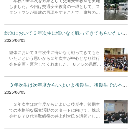
本校の全年次を対象として交通安全教室を実施
りに「挑戦」する本校の文化祭にぜひお越しくだ
しました。今回は交通安全教育の一環として、ス
さい！
タントマンが事故の再現をすることで、事故の恐
怖や衝撃を体験させ、交通ルール遵守意識を高め
る「スケアードストレイト」を取り入れての実施
となりました。 本校の生徒全員が事故の恐怖を実
総体において３年次生に悔いなく戦ってきてもらいたいという思い...
感することで、危険な行為を避ける意識を高め、
2025/06/03
引き続き交通事故を未然に防ぐ行動につなげてく
れることを心から願っています。 お忙しい中、本
総体において３年次生に悔いなく戦ってきてもら
行事の実施にご協力くださった古河地区安全運転
いたいという思いから２年次生が中心となり壮行
管理者協議会及び古河警察署の皆様、貴重な学び
会を企画・運営してくれました。 ６／５の県西総
の機会を提供してくださり誠にありがとうござい
体陸上を皮切りに６／11から各種運動部の総体市
ました。
内戦が始まります。 これまで各部の中心となって
前期の部活動を引っ張ってきてくれた３年生の活
３年次生は次年度からいよいよ後期生。後期生での本格的な探究...
躍を期待しています。目標に向かって努力し続け
2025/06/03
ること、そして仲間と協力し、支え合うこと、さ
らに、部活動を通して得られる経験を大切にし、
３年次生は次年度からいよいよ後期生。後期生
自身の成長を実感できる機会にしましょう。
での本格的な探究活動のスタートに向けて、株式
会社ＢＹＤ代表取締役の井上創太氏を講師として
お招きし、探究活動をよりよいものにするために
講義を行っていただきました。 身の回りの課題