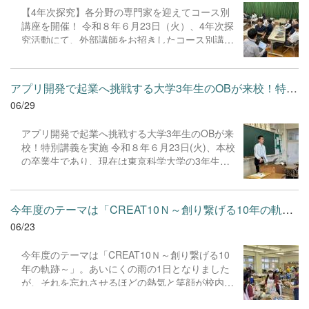
前にインターネットで集めた情報と合わせて、こ
【4年次探究】各分野の専門家を迎えてコース別
れからそれぞれの「SDGs行動宣言」をまとめて
講座を開催！ 令和８年６月23日（火）、4年次探
いきます。
究活動にて、外部講師をお招きしたコース別講座
を実施しました。 アントレプレナー・グローバル
コースでは、日本政策金融公庫（6名）や古河市
産業戦略課（2名）の講師陣とビジネスプランの
アプリ開発で起業へ挑戦する大学3年生のOBが来校！特別講義を実施...
壁打ちを行いました。ターゲットやニーズを鋭く
06/29
指摘され、生徒たちはアイデアをより深く掘り下
げる貴重な機会となりました。 サイエンス・テク
アプリ開発で起業へ挑戦する大学3年生のOBが来
ノロジーコースでは、株式会社followのエンジニ
校！特別講義を実施 令和８年６月23日(火)、本校
ア2名の指導のもと、ドローンのプログラミング
の卒業生であり、現在は東京科学大学の3年生と
制御に挑戦。シミュレーターとは異なる「慣性の
して在学中の飯野さんが来校されました。飯野さ
法則」やタイムラグといった現実の課題に直面し
んは在学中にアプリを開発し、学生起業家として
ながら、実機を動かす楽しさと技術を学びまし
まさに今、起業に向けて挑戦を続けている先輩で
た。
今年度のテーマは「CREAT10Ｎ～創り繋げる10年の軌跡～」。あいに...
す。 今回は5年生の希望者および４年生の探究ア
06/23
ントレプレナー・グローバルコースを対象に、自
身の経験や起業に至った熱い思いを語っていただ
今年度のテーマは「CREAT10Ｎ～創り繋げる10
く特別講義を実施しました。 先輩のリアルな挑戦
年の軌跡～」。あいにくの雨の1日となりました
のストーリーは生徒たちにとって非常に大きな刺
が、それを忘れさせるほどの熱気と笑顔が校内に
激となったようで、講義終了後の休み時間にも、
溢れ、約3,000名のお客様をお迎えすることがで
飯野さんと熱心に話を続ける生徒たちの姿が印象