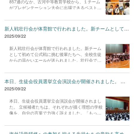
857通のなか、古河中等教育学校から、１チーム
温かいメッセージや、授業への取り組み姿勢への
がプレゼンテーション大会に出場できるベスト16
助言とともに手渡された通知票は、生徒たちがこ
に選ばれました。そして３チームがNEXT50に選
の学期でどれだけ成長したかの「道しるべ」で
ばれました！ プレゼンテーション大会出場が決ま
す。これを基に、次なるステップへの目標設定を
ったチームがSTEP1として、活動実践ガイダンス
することで、主体的・対話...
新人戦壮行会が体育館で行われました。新チームとして初めて公式...
に参加してきました。早速、株式会社caricoにア
2025/09/22
ポをとり、後日オンラインでアプリ開設について
質問をぶつけ、アドバイスをいただきました。 プ
新人戦壮行会が体育館で行われました。新チーム
レゼンテーション大会は1月。今後が楽しみです
として初めて公式戦に挑む後輩たちへ、全校生徒
ね。
からの温かいエールが送られました。壮行会で
は、各部の代表者が力強く決意表明を行い、大会
への意気込みを語ってくれました。その真剣な眼
差しは、勝利への強い意志に満ちていました。 特
本日、生徒会役員選挙立会演説会が開催されました。 立候補者た...
に心に残ったのは、３年生が中心となって結成さ
2025/09/22
れた応援団です。彼らは、後輩たちのために力い
っぱいの応援を披露してくれました。これまで部
本日、生徒会役員選挙立会演説会が開催されまし
を牽引してきた３年生にとって、後輩たちは単な
た。 立候補者たちは、それぞれが描く理想の学校
る後輩ではありません。共に汗を流し、喜びや悔
像を、自分の言葉で力強く訴えました。「もっと
しさを分かち合ってきた大切な仲間です。後輩た
楽しい学校にしたい」「みんなの意見が反映され
ちに自分たちの想いを託し、伝統を引き継いでほ
る生徒会にしたい」といった、具体的な目標を掲
しいという願いが、彼らの力強いエールには込め
げ、その実現に向けた熱意を語ってくれました。
られていました。 学校全体で、新チームの健闘を
海外語学研修への参加を控える生徒たちの意欲を高めるため、そ...