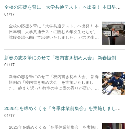
堂々と発表し、銀賞を獲得することができまし
全校の応援を背に「大学共通テスト」へ出発！ 本日早朝、大学共...
た。 協力していただいた企業の方々、参加してく
01/17
れた中高生へ感謝申し上げます。
全校の応援を背に「大学共通テスト」へ出発！ 本
日早朝、大学共通テストに臨む６年次生たちが、
試験会場へ向けて出発いたしました。 バスの出発
前には、これまで支えてくださった先生方から温
かい激励が送られ、受験生たちは緊張感の中にも
力強い決意を秘めた表情で旅立ちました。 今日ま
新春の志を筆にのせて「校内書き初め大会」 新春恒例の「校内書...
で生徒たちを一番近くで支え、励まし続けてこら
01/17
れた保護者の皆様の思いを、私たち教職員も深く
共有しております。これまでの努力が存分に発揮
新春の志を筆にのせて「校内書き初め大会」 新春
され、全員がベストを尽くせることを心より願っ
恒例の「校内書き初め大会」を実施いたしまし
ております。 頑張れ、６年次生！学校全体で皆さ
た。 静まり返った教室の中に墨の香りが漂い、生
んの健闘を祈っています。
徒たちは一筆一筆に集中して、自身の目標や新年
の志を表現していました。伝統文化に触れなが
ら、自分自身と向き合う貴重な静寂の時間となり
2025年を締めくくる「冬季休業前集会」を実施しました。 集会で...
ました。 書き上げられた作品は、後日、校内に掲
01/17
示いたします。生徒たちの個性溢れる力作を、ぜ
ひご覧いただければ幸いです。
2025年を締めくくる「冬季休業前集会」を実施し