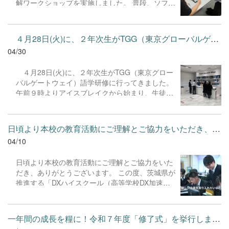
解ワークショップを実施しました。 普段、ソフト
ました皆様、誠にありがとうございました。今後
さに「実りのある時間」となったようです。
ウェアやプログラミングに熱中している生徒たち
ともよろしくお願いいたします。
ですが、今回は趣向を変えてハードウェアの世界
へ。精密な内部構造を実際に目で見て触れること
４月28日(火)に、２年次生がTGG（東京グローバルゲートウェイ）...
で、「中身はどうなっているのか？」という知的
04/30
好奇心を刺激するのが狙いです。エンジニアの方
の解説に目を輝かせながら、複雑なパーツを一つ
４月28日(火)に、２年次生がTGG（東京グロー
ひとつ丁寧に分解していく姿が印象的でした。目
バルゲートウェイ）語学研修に行ってきました。
に見えないプログラムを支える「物理的な仕組
午前９時よりアイスブレイクから始まり、生徒８
み」への理解が深まった、貴重な体験となりまし
名に対して講師１名が一日中研修を行ってくれま
た。
した。研修を終えた生徒の感想では、「普段の学
校生活では経験できないことを経験できて良かっ
日頃より本校の教育活動にご理解とご協力をいただき、ありがとう...
た」、「楽しく活動できた！」、「英語表現でた
04/10
くさんのことを学べました」などの発言が聞か
れ、学びが深まった様子が伺えました。次は2027
日頃より本校の教育活動にご理解とご協力をいた
年２月に再度訪れて、一年間の学びの成果を発揮
だき、ありがとうございます。 この度、茨城県が
する予定です。
推進する「DXハイスクール（高等学校DX加速化
推進事業）」において、本校の取り組みが事例と
して紹介されました。また、本校生徒が出場した
「DIGITAL YOUTH EXPO 2025」のダイジェスト
一年間の成長を糧に！令和７年度「修了式」を挙行しました。 本...
映像もあわせて公開されています。 生徒たちがデ