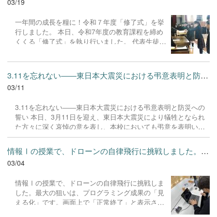
03/19
ジタル技術を活用し、主体的に課題解決に取り組
む様子をぜひご覧ください。 茨城県 DXハイス
一年間の成長を糧に！令和７年度「修了式」を挙
クール事業事例紹介 DIGITAL YOUTH EXPO
行しました。 本日、令和7年度の教育課程を締め
2025 ダイジェスト映像
くくる「修了式」を執り行いました。 代表生徒発
表では、一人ひとりが自分の歩みを振り返り、新
学年に向けて新たな目標を立てることの大切さを
伝えていました。進級を控えた生徒たちの引き締
3.11を忘れない――東日本大震災における弔意表明と防災への誓い ...
まった表情からは、次なるステージへの力強い決
03/11
意が感じられました。 保護者の皆様、地域の皆様
には、この一年間、本校の教育活動を温かく見守
3.11を忘れない――東日本大震災における弔意表明と防災への
り、多大なるご支援を賜りましたこと、教職員一
誓い 本日、3月11日を迎え、東日本大震災により犠牲となられ
同、心より深く御礼申し上げます。皆様との連携
た方々に深く哀悼の意を表し、本校においても弔意を表明いた
があったからこそ、生徒たちは安心して学び、大
しました。 地震発生時刻の午後2時46分には、全校生徒・教職
きく成長することができました。 明日からは春休
員で黙祷を捧げ、半旗を掲揚いたしました。震災から15年とい
みに入ります。生徒たちが健康と安全に留意し、
情報Ⅰの授業で、ドローンの自律飛行に挑戦しました。最大の狙いは...
う月日が流れましたが、当時の記憶を風化させることなく、命
充実したリフレッシュ期間を過ごせるよう、引き
03/04
の尊さや「助け合い」の大切さを改めて語り継ぐ一日となりま
続きご家庭での見守りをお願いいたします。 4月
した。 日頃より、本校の防災教育にご協力いただいている地域
の始業式、一回り成長した生徒たちに再会できる
情報Ⅰの授業で、ドローンの自律飛行に挑戦しま
の皆様、そして生徒の安全を日々見守ってくださる保護者の皆
ことを楽しみにしています。一年間、本当にあり
した。最大の狙いは、プログラミング成果の「見
様に、改めて感謝申し上げます。 「当たり前の日常」があるこ
がとうございました。
える化」です。画面上で「正常終了」と表示され
とに感謝しつつ、いざという時に自らの命を守り、他者を思い
ても、実機が飛ばないことは珍しくありません。
やることができる生徒を育てるべく、今後も防災意識の向上に