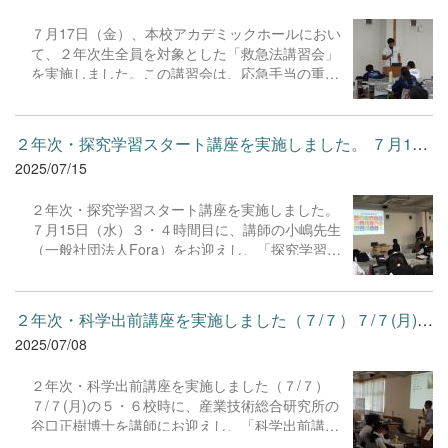
れる期間ともいえます。校長先生や生徒支援部長
７月17日（金）、本校アカデミックホールにおい
の先生からいただいた言葉を忘れることなく夏休
て、２年次生全員を対象とした「救急法講習会」
みの一日一日を大切にしていきましょう。 有意義
を実施しました。この講習会は、応急手当の重要
な夏休みを過ごす中で、生徒として、また人間と
性を理解し、心肺蘇生法やAEDの使い方など、緊
して大きく成長し、より広い世界に視野を向けて
急時に役立つ知識と技術を身に付けることを目的
くれることを期待しています。 Spend a fulfilling
としたものです。 今回は、日本赤十字社茨城支部
summer vacation! Stay safe!!
２年次・探究学習スタート講座を実施しました。 ７月15日（水）...
より講師の先生をオンラインでお招きし、「救急
2025/07/15
法短期講習」を受講しました。講習では、命を救
うために必要な「救命の連鎖」についての解説に
２年次・探究学習スタート講座を実施しました。
加え、空のペットボトルを使用した胸骨圧迫の実
７月15日（水）３・４時間目に、講師の小嶋先生
技練習も行いました。生徒たちは真剣な表情で話
（一般社団法人Fora）をお迎えし、「探究学習ス
を聞き、実習にも積極的に取り組んでいました。
タート講座」を実施しました。 ２年次では、総
参加した生徒からは、「いざという時に迷わず行
合的な学習の時間にSDGsについての学習を進め
動できるようになりたい」「人の命を救うため
ています。本時までに「世界がもし100人の村だ
に、日頃から知識をもっておくことが大切だと感
２年次・科学出前講座を実施しました（７/７）７/７(月)の５・６...
ったら…」のワークショップを行って世界の格差
じた」などの感想が聞かれました。 今回の講習会
2025/07/08
を実感したり、「SDGsってなんだ？」をテーマ
で学んだことを、緊急時にしっかりと生かせるよ
に授業を受けて世界が進むべき道を理解したり
う、今後も防災・安全教育に力を入れてまいりま
２年次・科学出前講座を実施しました（７/７）
と、自分自身の視野を広げる学習を行ってきまし
す。
７/７(月)の５・６校時に、産業技術総合研究所の
た。 今日の講座では、「SDGs達成にむけたプ
谷口正樹博士を講師にお迎えし、「科学出前講
ロジェクト」を考えるために必要な様々な思考方
座」を実施しました。 講座では、「科学は生活に