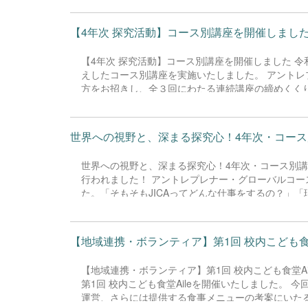
も定まります。ぜひ、今後の探究活動に生かしてい
【4年次 探究活動】コース別講座を開催しました 令
【4年次 探究活動】コース別講座を開催しました 令
えしたコース別講座を実施いたしました。 アント
方をお招きし、全３回にわたる連続講座の締めくく
イデアの発想法」や「計画の立て方」を総動員し、
ションプランを具体化させました。 サイエンス・テクノロジーコースでは、株式会社followより講師陣をお迎えし、2
回目となるドローン演習を実施しました。今回は前
世界への視野と、深まる探究心！4年次・コース別講
の計算と実機の挙動とのギャップに試行錯誤を重ね
に、生徒たちは目を輝かせて取り組んでいました。
世界への視野と、深まる探究心！4年次・コース別講座
行われました！ アントレプレナー・グローバルコー
た。「そもそもJICAってどんな仕事をするの？」
たちは圧倒されっぱなし。これまで考えたこともな
間となりました。 サイエンス・テクノロジーコー
もと、各グループで選択した実験に取り組みました
【地域連携・ボランティア】第1回 校内こども食堂A
を受けながら、どの班も集中力を高め、熱気あふれ
【地域連携・ボランティア】第1回 校内こども食堂Ai
第1回 校内こども食堂Aileを開催いたしました。
運営、さらには提供する食事メニューの考案にいた