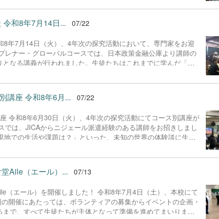
きたいところです。
和8年7月14日...
07/22
和8年7月14日（火）、4年次の探究活動において、専門家をお迎
レプレナー・グローバルコースでは、日本政策金融公庫より講師の
りとなる講義が行われました。生徒たちはこれまでに学んだ「ア
自身のビジネスプランシートを作成。夏休みの実践に向けたアク
回よりも複雑な動きのプログラミングに挑戦。シミュレーター上
座 令和8年6月...
07/22
ながらも、自分たちのプログラムで実物が思い通りに動く楽しさ
 令和8年6月30日（火）、4年次の探究活動にてコース別講座が
スでは、JICAからニジェール派遣経験のある講師をお招きしまし
「現地での生活や課題は？」といった、未知の世界の体験談に生徒
かった新しい世界観に触れ、グローバルな視野を養う刺激的な時
スでは、東京学芸大学の小林晋平教授と学生の皆さんのサポートの
。早いもので、この実験講座も次回が最終回！プロのアドバイス
ile（エール）...
07/13
る雰囲気で実験を進めていました。
le（エール）を開催しました！ 令和8年7月4日（土）、本校にて
 今回の開催にあたっては、ボランティアの募集からイベントの企画・
るまで、すべて生徒たちが主体となって準備を進めてまいりまし